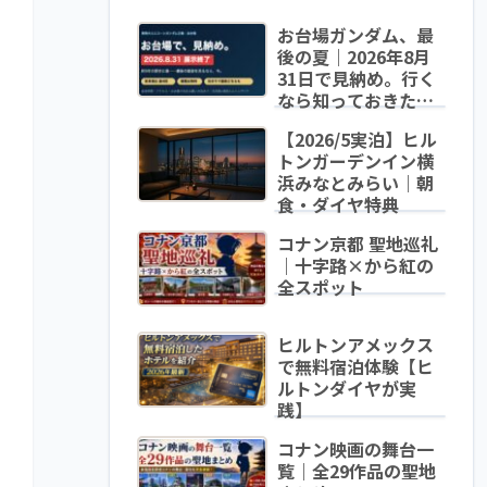
お台場ガンダム、最
後の夏｜2026年8月
31日で見納め。行く
なら知っておきたい
変身時間・混雑・泊
【2026/5実泊】ヒル
まり方
トンガーデンイン横
浜みなとみらい｜朝
食・ダイヤ特典
コナン京都 聖地巡礼
｜十字路×から紅の
全スポット
ヒルトンアメックス
で無料宿泊体験【ヒ
ルトンダイヤが実
践】
コナン映画の舞台一
覧｜全29作品の聖地