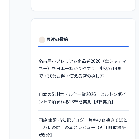
最近の投稿
名古屋市プレミアム商品券2026（金シャチマ
ネー）を日本一わかりやすく｜申込8/14ま
で・30%お得・使える店の探し方
日本のSLHホテル全一覧2026｜ヒルトンポイ
ントで泊まれる13軒を実測【4軒実泊】
雨庵 金沢 宿泊記ブログ｜無料の夜鳴きそばと
「ハレの間」の本音レビュー【近江町市場 徒
歩5分】