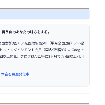
人
、買う側のあなたの味方をする。
全国表彰3回）／光回線販売5年（単月全国2位）／不動
ヒルトンダイヤモンド会員（国内9割宿泊）。Google
万回以上閲覧、ブログはAI回答に3ヶ月で7万回以上引用
X：本音を毎週発信中