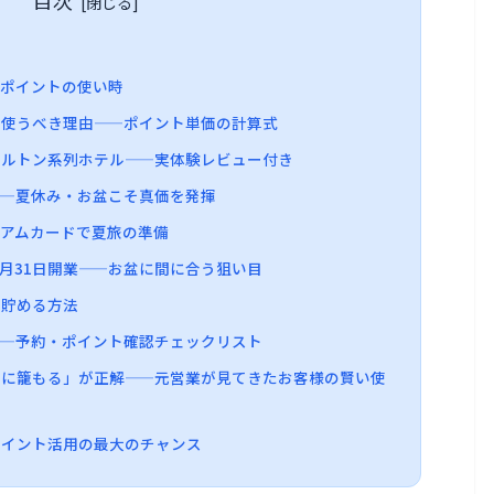
とポイントの使い時
トを使うべき理由——ポイント単価の計算式
きヒルトン系列ホテル——実体験レビュー付き
典——夏休み・お盆こそ真価を発揮
ミアムカードで夏旅の準備
年7月31日開業——お盆に間に合う狙い目
に貯める方法
と——予約・ポイント確認チェックリスト
テルに籠もる」が正解——元営業が見てきたお客様の賢い使
はポイント活用の最大のチャンス