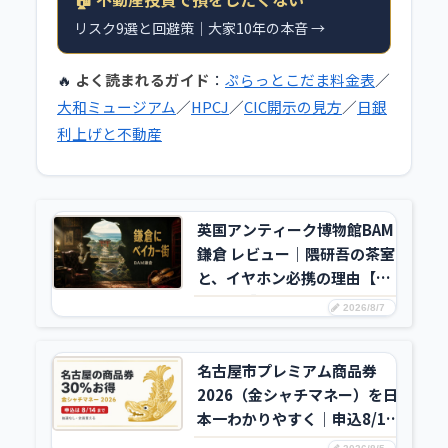
リスク9選と回避策｜大家10年の本音 →
🔥
よく読まれるガイド
：
ぷらっとこだま料金表
／
大和ミュージアム
／
HPCJ
／
CIC開示の見方
／
日銀
利上げと不動産
英国アンティーク博物館BAM
鎌倉 レビュー｜隈研吾の茶室
と、イヤホン必携の理由【所
要1時間】
2026/8/7
名古屋市プレミアム商品券
2026（金シャチマネー）を日
本一わかりやすく｜申込8/14
まで・30%お得・使える店の