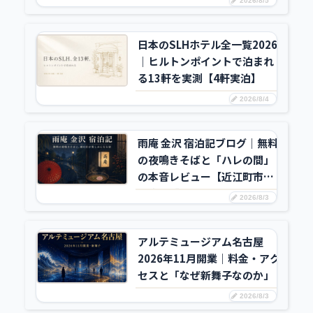
2026/8/5
探し方
日本のSLHホテル全一覧2026
｜ヒルトンポイントで泊まれ
る13軒を実測【4軒実泊】
2026/8/4
雨庵 金沢 宿泊記ブログ｜無料
の夜鳴きそばと「ハレの間」
の本音レビュー【近江町市場
徒歩5分】
2026/8/3
アルテミュージアム名古屋
2026年11月開業｜料金・アク
セスと「なぜ新舞子なのか」
2026/8/3