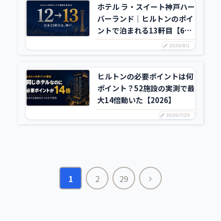
ホテル ラ・スイート神戸ハー
バーランド｜ヒルトンのポイ
ントで泊まれる13軒目【6日
実測】
2026/8/1
ヒルトンの必要ポイントは何
ポイント？52施設の実測で最
大14倍動いた【2026】
2026/7/29
次
1
2
29
へ