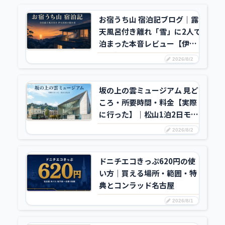
お宿うち山 宿泊記ブログ｜露
天風呂付き離れ「雪」に2人で
泊まった本音レビュー【伊豆
高原】
2026/8/2
坂の上の雲ミュージアム 見ど
ころ・所要時間・料金【実際
に行った】｜松山1泊2日モデ
ルコース
2026/8/2
ドニチエコきっぷ620円の使
い方｜買える場所・範囲・特
典とコンラッド名古屋
2026/8/1