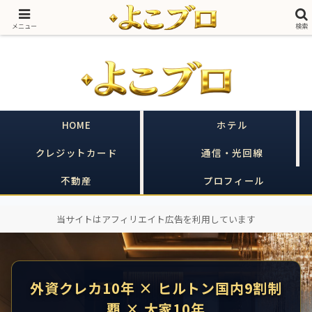
売る側に20年いた私が、買う側のあなたの味方をする｜ヒルトン×クレカ×不
動産
メニュー
検索
HOME
ホテル
クレジットカード
通信・光回線
不動産
プロフィール
当サイトはアフィリエイト広告を利用しています
外資クレカ10年 × ヒルトン国内9割制
覇 × 大家10年