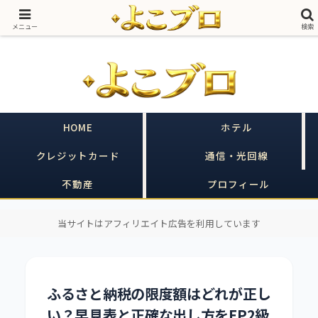
売る側に20年いた私が、買う側のあなたの味方をする｜ヒルトン×クレカ×不
動産
メニュー
検索
HOME
ホテル
クレジットカード
通信・光回線
不動産
プロフィール
当サイトはアフィリエイト広告を利用しています
ふるさと納税の限度額はどれが正し
い？早見表と正確な出し方をFP2級