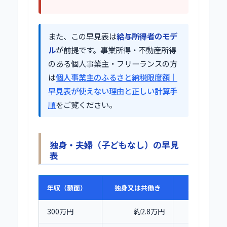
また、この早見表は
給与所得者のモデ
ル
が前提です。事業所得・不動産所得
のある個人事業主・フリーランスの方
は
個人事業主のふるさと納税限度額｜
早見表が使えない理由と正しい計算手
順
をご覧ください。
独身・夫婦（子どもなし）の早見
表
年収（額面）
独身又は共働き
夫婦（配偶
300万円
約2.8万円