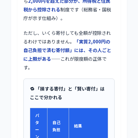
ち
2,000円を超えた部分が、所得税と住民
税から控除される
制度です（総務省・国税
庁が示す仕組み）。
ただし、いくら寄付しても全額が控除され
るわけではありません。
「実質2,000円の
自己負担で済む寄付額」には、その人ごと
に上限がある
——これが限度額の正体で
す。
🔁 「損する寄付」と「賢い寄付」は
ここで分かれる
パ
タ
自己
結果
ー
負担
ン