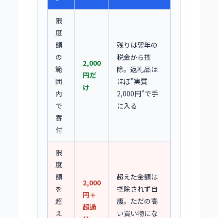
限
度
額
残りは翌年の
の
税金から控
2,000
範
除。返礼品は
円だ
囲
ほぼ”実質
け
内
2,000円”で手
で
に入る
寄
付
限
度
額
超えた金額は
2,000
を
控除されず自
円＋
超
腹。ただの高
超過
え
い買い物にな