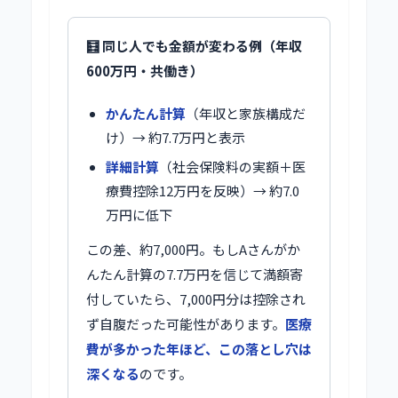
🧮 同じ人でも金額が変わる例（年収
600万円・共働き）
かんたん計算
（年収と家族構成だ
け）→ 約7.7万円と表示
詳細計算
（社会保険料の実額＋医
療費控除12万円を反映）→ 約7.0
万円に低下
この差、約7,000円。もしAさんがか
んたん計算の7.7万円を信じて満額寄
付していたら、7,000円分は控除され
ず自腹だった可能性があります。
医療
費が多かった年ほど、この落とし穴は
深くなる
のです。