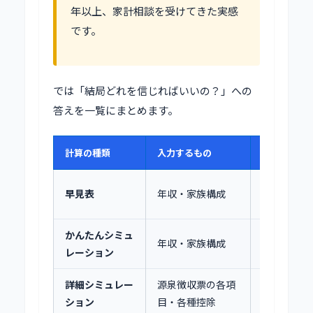
年以上、家計相談を受けてきた実感
です。
では「結局どれを信じればいいの？」への
答えを一覧にまとめます。
計算の種類
入力するもの
精度
★☆☆ 目
早見表
年収・家族構成
安
かんたんシミュ
★★☆ 概
年収・家族構成
レーション
算
詳細シミュレー
源泉徴収票の各項
★★★ 実
ション
目・各種控除
態に近い