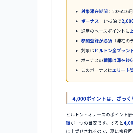
対象滞在期間
：2026年6月
ボーナス
：1〜3泊で
2,0
通常のベースポイントに
参加登録が必須
（滞在の
対象は
ヒルトン全ブラン
ボーナスの
積算は滞在後6
このボーナスは
エリート
4,000ポイントは、ざっ
ヒルトン・オナーズのポイント価
後
が一つの目安です。すると
4,
に上乗せされるので、夏に複数回