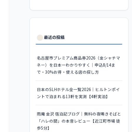
最近の投稿
名古屋市プレミアム商品券2026（金シャチマ
ネー）を日本一わかりやすく｜申込8/14ま
で・30%お得・使える店の探し方
日本のSLHホテル全一覧2026｜ヒルトンポイ
ントで泊まれる13軒を実測【4軒実泊】
雨庵 金沢 宿泊記ブログ｜無料の夜鳴きそばと
「ハレの間」の本音レビュー【近江町市場 徒
歩5分】