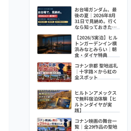
お台場ガンダム、最
後の夏｜2026年8月
31日で見納め。行く
なら知っておきたい
変身時間・混雑・泊
【2026/5実泊】ヒル
まり方
トンガーデンイン横
浜みなとみらい｜朝
食・ダイヤ特典
コナン京都 聖地巡礼
｜十字路×から紅の
全スポット
ヒルトンアメックス
で無料宿泊体験【ヒ
ルトンダイヤが実
践】
コナン映画の舞台一
覧｜全29作品の聖地