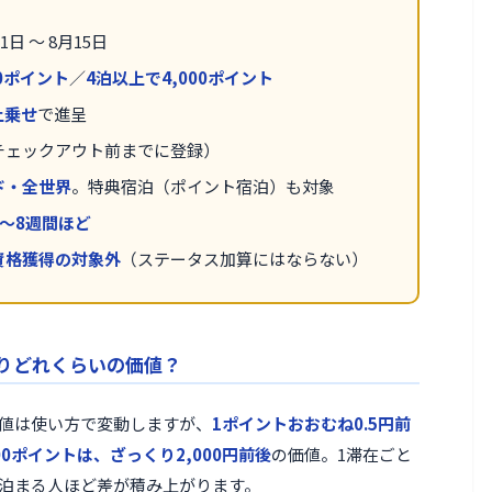
1日 〜 8月15日
00ポイント
／
4泊以上で4,000ポイント
上乗せ
で進呈
チェックアウト前までに登録）
ド・全世界
。特典宿泊（ポイント宿泊）も対象
〜8週間ほど
資格獲得の対象外
（ステータス加算にはならない）
くりどれくらいの価値？
値は使い方で変動しますが、
1ポイントおおむね0.5円前
000ポイントは、ざっくり2,000円前後
の価値。1滞在ごと
泊まる人ほど差が積み上がります。