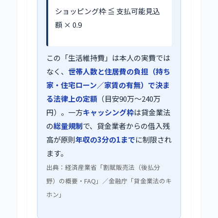
ショッピング枠 ≦ 支払可能見込
額 × 0.9
この「生活維持費」は本人の実費では
なく、
世帯人数と住居費の負担（持ち
家・住宅ローン／家賃の有無）で決ま
る法律上の定額
（目安90万〜240万
円）。一方
キャッシング枠
は貸金業法
の
総量規制
で、貸金業者からの借入残
高が原則
年収の3分の1まで
に制限され
ます。
出典：経済産業省「割賦販売法（後払分
野）の概要・FAQ」／金融庁「貸金業法のキ
ホン」