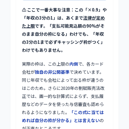
⚠️ ここで一番大事な注意：この「×0.9」や
「年収の3分の1」は、あくまで
法律が定め
た上限
です。「支払可能見込額の90%がそ
のまま自分の枠になる」わけでも、「年収
の3分の1まで必ずキャッシング枠がつく」
わけでもありません。
実際の枠は、この上限の
内側
で、各カード
会社が
独自の非公開基準
で決めています。
同じ年収でも会社によって出る枠が違うの
はこのため。さらに2020年の割賦販売法改
正では、画一的な計算式によらず、支払履
歴などのデータを使った与信審査も認めら
れるようになりました。
「この式に当ては
めれば自分の枠が分かる」とは言えない
の
が正直なところです。