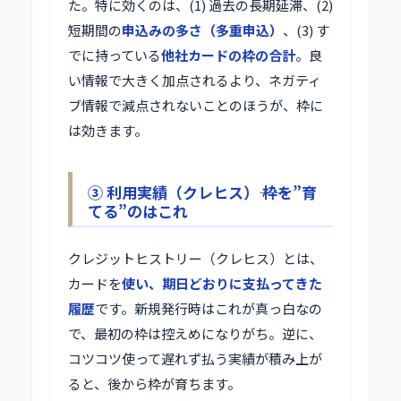
た。特に効くのは、(1) 過去の長期延滞、(2)
短期間の
申込みの多さ（多重申込）
、(3) す
でに持っている
他社カードの枠の合計
。良
い情報で大きく加点されるより、ネガティ
ブ情報で減点されないことのほうが、枠に
は効きます。
③ 利用実績（クレヒス）―― 枠を”育
てる”のはこれ
クレジットヒストリー（クレヒス）とは、
カードを
使い、期日どおりに支払ってきた
履歴
です。新規発行時はこれが真っ白なの
で、最初の枠は控えめになりがち。逆に、
コツコツ使って遅れず払う実績が積み上が
ると、後から枠が育ちます。