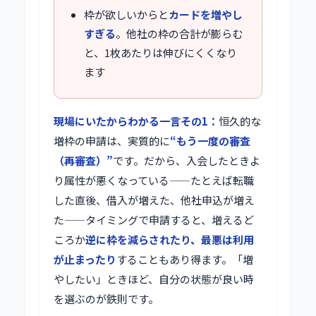
枠が欲しいからと
カードを増やし
すぎる
。他社の枠の合計が膨らむ
と、1枚あたりは伸びにくくなり
ます
現場にいたからわかる一言その1：
恒久的な
増枠の申請は、実質的に
“もう一度の審査
（再審査）”
です。だから、入会したときよ
り属性が悪くなっている——たとえば転職
した直後、借入が増えた、他社申込が増え
た——タイミングで申請すると、増えるど
ころか
逆に枠を減らされたり、最悪は利用
が止まったり
することもあり得ます。「増
やしたい」ときほど、自分の状態が良い時
を選ぶのが鉄則です。