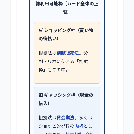
総利用可能枠（カード全体の上
限）
🛒 ショッピング枠（買い物
の後払い）
根拠法は
割賦販売法
。分
割・リボに使える「割賦
枠」もこの中。
💴 キャッシング枠（現金の
借入）
根拠法は
貸金業法
。多くは
ショッピング枠の
内枠
とし