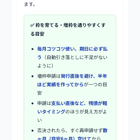
ます。
✅ 枠を育てる・増枠を通りやすくす
る目安
毎月コツコツ使い、期日に必ず払
う
（自動引き落としに不足がない
ように）
増枠申請は
発行直後を避け、半年
ほど実績を作ってから
が一つの目
安
申請は
支払い直後など、残債が軽
いタイミング
のほうが見え方がよ
い
否決されたら、すぐ再申請せず
数
ヶ月（目安6ヶ月）空けて
から