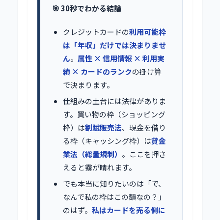
🎯 30秒でわかる結論
クレジットカードの
利用可能枠
は「年収」だけでは決まりませ
ん
。
属性 × 信用情報 × 利用実
績 × カードのランク
の掛け算
で決まります。
仕組みの土台には法律がありま
す。買い物の枠（ショッピング
枠）は
割賦販売法
、現金を借り
る枠（キャッシング枠）は
貸金
業法（総量規制）
。ここを押さ
えると霧が晴れます。
でも本当に知りたいのは「で、
なんで私の枠はこの額なの？」
のはず。
私はカードを売る側に