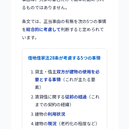
るものではありません。
条文では、正当事由の有無を次の5つの事情
を
総合的に考慮して
判断すると定められて
います。
借地借家法28条が考慮する5つの事情
貸主・借主
双方が建物の使用を必
要とする事情
（これが主たる要
素）
賃貸借に関する
従前の経過
（これ
までの契約の経緯）
建物の
利用状況
建物の
現況
（老朽化の程度など）