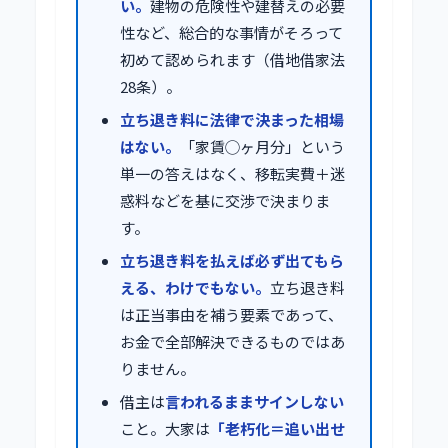
い。
建物の危険性や建替えの必要
性など、総合的な事情がそろって
初めて認められます（借地借家法
28条）。
立ち退き料に法律で決まった相場
はない。
「家賃◯ヶ月分」という
単一の答えはなく、移転実費＋迷
惑料などを基に交渉で決まりま
す。
立ち退き料を払えば必ず出てもら
える、わけでもない。
立ち退き料
は正当事由を補う要素であって、
お金で全部解決できるものではあ
りません。
借主は
言われるままサインしない
こと。大家は
「老朽化＝追い出せ