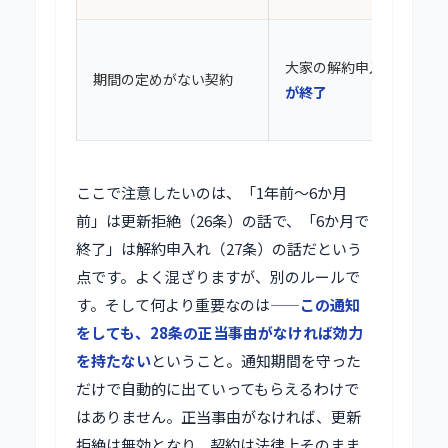
大家の解約申入れから
6
期間の定めがない契約
が終了
ここで注意したいのは、「1年前〜6か月
前」は更新拒絶（26条）の話で、「6か月で
終了」は解約申入れ（27条）の話だという
点です。よく混ざりますが、別のルールで
す。そして何より重要なのは——
この通知
をしても、28条の正当事由がなければ効力
を持たない
ということ。通知期間を守った
だけで自動的に出ていってもらえるわけで
はありません。正当事由がなければ、更新
拒絶は無効となり、契約は法律上そのまま