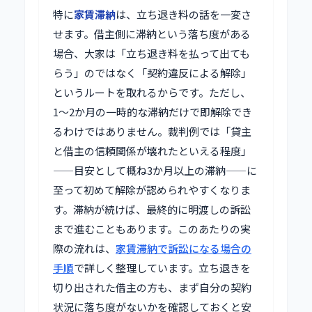
特に
家賃滞納
は、立ち退き料の話を一変さ
せます。借主側に滞納という落ち度がある
場合、大家は「立ち退き料を払って出ても
らう」のではなく「契約違反による解除」
というルートを取れるからです。ただし、
1〜2か月の一時的な滞納だけで即解除でき
るわけではありません。裁判例では「貸主
と借主の信頼関係が壊れたといえる程度」
——目安として概ね3か月以上の滞納——に
至って初めて解除が認められやすくなりま
す。滞納が続けば、最終的に明渡しの訴訟
まで進むこともあります。このあたりの実
際の流れは、
家賃滞納で訴訟になる場合の
手順
で詳しく整理しています。立ち退きを
切り出された借主の方も、まず自分の契約
状況に落ち度がないかを確認しておくと安