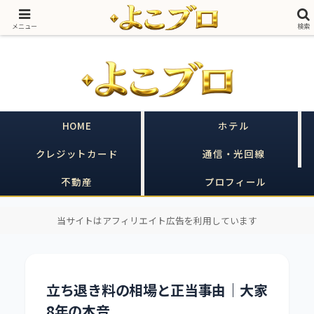
売る側に20年いた私が、買う側のあなたの味方をする｜ヒルトン×クレカ×不
動産
メニュー
検索
HOME
ホテル
クレジットカード
通信・光回線
不動産
プロフィール
当サイトはアフィリエイト広告を利用しています
立ち退き料の相場と正当事由｜大家
8年の本音