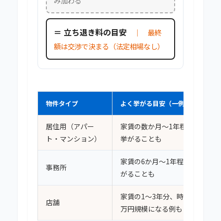
み加わる
＝ 立ち退き料の目安
｜ 最終
額は交渉で決まる（法定相場なし）
物件タイプ
よく挙がる目安（一例）
居住用（アパー
家賃の数か月〜1年程度が
ト・マンション）
挙がることも
家賃の6か月〜1年程度が挙
事務所
がることも
家賃の1〜3年分、時に数千
店舗
万円規模になる例も