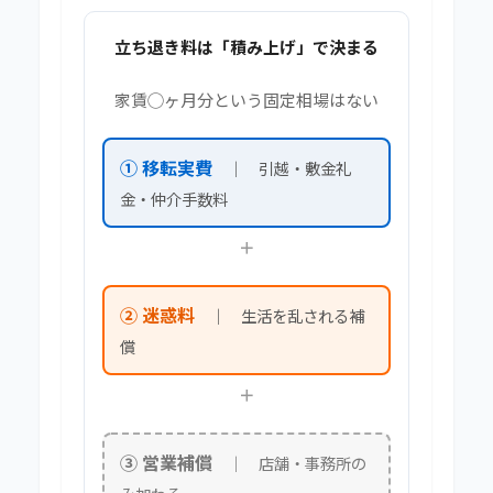
立ち退き料は「積み上げ」で決まる
家賃◯ヶ月分という固定相場はない
① 移転実費
｜ 引越・敷金礼
金・仲介手数料
＋
② 迷惑料
｜ 生活を乱される補
償
＋
③ 営業補償
｜ 店舗・事務所の