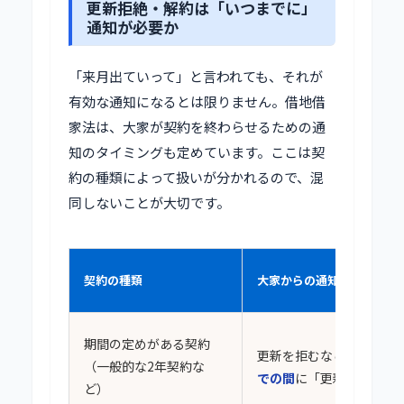
更新拒絶・解約は「いつまでに」
通知が必要か
「来月出ていって」と言われても、それが
有効な通知になるとは限りません。借地借
家法は、大家が契約を終わらせるための通
知のタイミングも定めています。ここは契
約の種類によって扱いが分かれるので、混
同しないことが大切です。
契約の種類
大家からの通知ルール
期間の定めがある契約
更新を拒むなら、
満了の
（一般的な2年契約な
での間
に「更新しない」
ど）