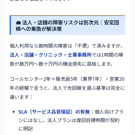
💼 法人・店舗の障害リスクは別次元｜安定回
線への乗換が解決策
個人利用なら数時間の障害は「不便」で済みますが、
法人・店舗・クリニック・士業事務所
では1時間の障
害が数万円〜数十万円の機会損失に直結します。
コールセンター2年＋販売員5年（業界7年）・営業20
年の経験で言うと、法人で光回線を選ぶ基準は完全に
違います：
SLA（サービス品質保証）の有無
：個人向けプラ
ンにはなし。法人プランは復旧目標時間が契約
に明記