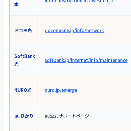
info-construction.ntt-west.co.jp
本
ドコモ光
docomo.ne.jp/info/network
SoftBank
softbank.jp/internet/info/maintenance
光
NURO光
nuro.jp/emerge
au ひかり
au公式サポートページ