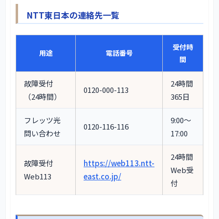
NTT東日本の連絡先一覧
受付時
用途
電話番号
間
故障受付
24時間
0120-000-113
（24時間）
365日
フレッツ光
9:00〜
0120-116-116
問い合わせ
17:00
24時間
故障受付
https://web113.ntt-
Web受
Web113
east.co.jp/
付