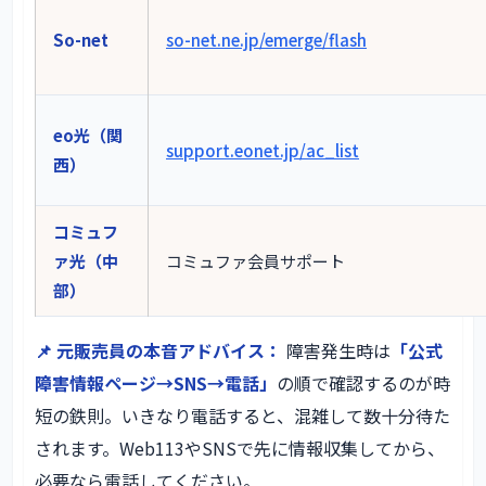
So-net
so-net.ne.jp/emerge/flash
eo光（関
support.eonet.jp/ac_list
西）
コミュフ
ァ光（中
コミュファ会員サポート
部）
📌 元販売員の本音アドバイス：
障害発生時は
「公式
障害情報ページ→SNS→電話」
の順で確認するのが時
短の鉄則。いきなり電話すると、混雑して数十分待た
されます。Web113やSNSで先に情報収集してから、
必要なら電話してください。