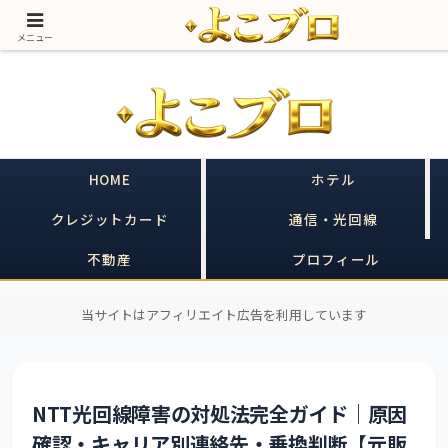
売る側に20年いた私が、買う側のあなたの味方をする｜ヒルトン×クレカ×不
動産
メニュー
HOME
ホテル
クレジットカード
通信・光回線
不動産
プロフィール
当サイトはアフィリエイト広告を利用しています
NTT光回線障害の対処法完全ガイド｜原因
確認・キャリア別連絡先・乗換判断【元販