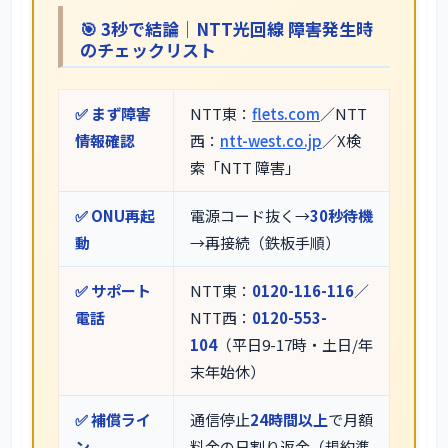
🎯 3秒で結論｜NTT光回線 障害発生時
のチェックリスト
✅ まず障害
NTT東：
flets.com
／NTT
情報確認
西：
ntt-west.co.jp
／X検
索「NTT 障害」
✅ ONU再起
電源コード抜く→
30秒待機
動
→再接続（鉄板手順）
✅ サポート
NTT東：
0120-116-116
／
電話
NTT西：
0120-553-
104
（平日9-17時・土日/年
末年始休）
✅ 補償ライ
通信停止
24時間以上
で月額
ン
料金の日割り返金（規約準