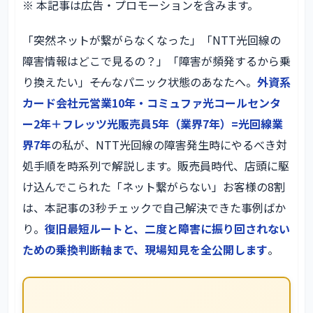
※ 本記事は広告・プロモーションを含みます。
「突然ネットが繋がらなくなった」「NTT光回線の
障害情報はどこで見るの？」「障害が頻発するから乗
り換えたい」――そんなパニック状態のあなたへ。
外資系
カード会社元営業10年・コミュファ光コールセンタ
ー2年＋フレッツ光販売員5年（業界7年）=
光回線業
界7年
の私が、NTT光回線の障害発生時にやるべき対
処手順を時系列で解説します。販売員時代、店頭に駆
け込んでこられた「ネット繋がらない」お客様の8割
は、本記事の3秒チェックで自己解決できた事例ばか
り。
復旧最短ルートと、二度と障害に振り回されない
ための乗換判断軸まで、現場知見を全公開します
。