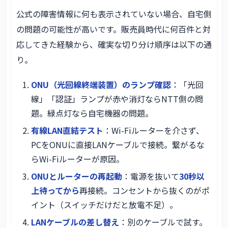
公式の障害情報に何も表示されていない場合、自宅側
の問題の可能性が高いです。販売員時代に何百件と対
応してきた経験から、確実な切り分け順序は以下の通
り。
ONU（光回線終端装置）のランプ確認
：「光回
線」「認証」ランプが赤や消灯ならNTT側の問
題。緑点灯なら自宅機器の問題。
有線LAN直結テスト
：Wi-Fiルーターを介さず、
PCをONUに直接LANケーブルで接続。繋がるな
らWi-Fiルーターが原因。
ONUとルーターの再起動
：電源を抜いて
30秒以
上待ってから
再接続。コンセントから抜くのがポ
イント（スイッチだけだと放電不足）。
LANケーブルの差し替え
：別のケーブルで試す。