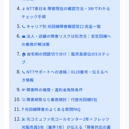
📡 NTT東日本 障害現在の確認方法・3秒でわかる
チェック手順
📞 キャリア別 光回線障害確認窓口 完全一覧
💼 法人・店舗の障害リスクは別次元｜安定回線へ
の乗換が解決策
🏠 自宅側の問題切り分け｜販売員直伝の5ステッ
プ
📞 NTTサポートへの連絡｜0120番号・伝えるべ
き情報
💸 障害時の補償・違約金免除条件
🚀 障害続発なら乗換検討｜代替光回線5社
❓ 光回線障害のよくある質問FAQ
🎤 元コミュファ光コールセンター2年＋フレッツ
光販売員5年（業界7年）が伝える「障害対応の裏