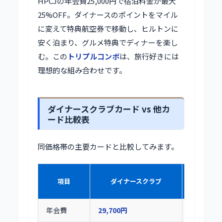
HPCJの年会費25,000円で宿泊料金が最大
25%OFF。ダイナースのポイントをマイル
に変えて特典航空券で移動し、ヒルトンに
安く泊まり、グルメ特典でディナーを楽し
む。この
トリプルコンボ
は、旅行好きには
理想的な組み合わせです。
ダイナースクラブカード vs 他カ
ード比較表
同価格帯の主要カードと比較してみます。
AMEXゴ
項目
ダイナースクラブ
年会費
29,700円
39,600円