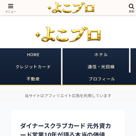
売る側に20年いた私が、買う側のあなたの味方をする｜ヒルトン×クレカ×不
動産
メニュー
検索
HOME
ホテル
クレジットカード
通信・光回線
不動産
プロフィール
当サイトはアフィリエイト広告を利用しています
ダイナースクラブカード 元外資カ
ード営業10年が語る本当の価値