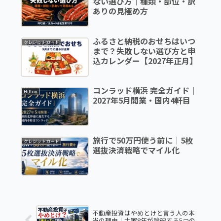
ない選び方｜種類・部位・訳
ありの見極め方
ふるさと納税のおせちはいつ
クレジットカード
まで？失敗しない選び方と申
込カレンダー【2027年正月】
コンラッド横浜 完全ガイド｜
Hilton
2027年5月開業・国内4軒目
旅行で50万円使う前に｜5枚
クレジットカード
選抜決済戦略でマイル化
不動産投資はやめとけと言う人の本
当の理由｜大家8年が論破する5つの