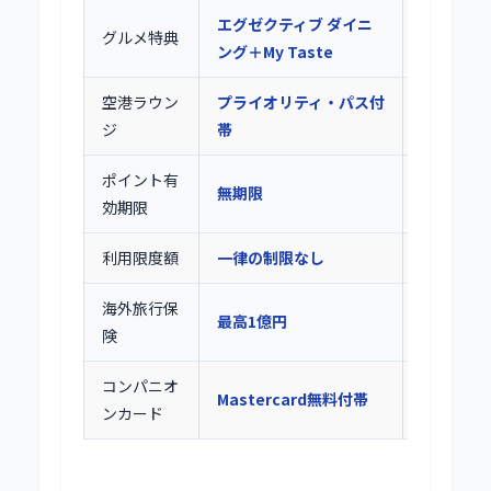
エグゼクティブ ダイニ
ゴールド
グルメ特典
ング＋My Taste
by 招待
空港ラウン
プライオリティ・パス付
プライオ
ジ
帯
（年2回
ポイント有
無期限
最大3年
効期限
利用限度額
一律の制限なし
個別設定
海外旅行保
最高1億円
最高1億円
険
コンパニオ
Mastercard無料付帯
なし
ンカード