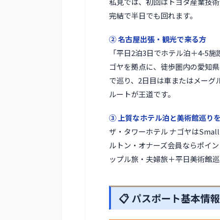
私見では、初回はトヨタ産業技術
完結で半日でも回れます。
② 名古屋出張・観光で来る方
「平日2泊3日でホテル泊＋4-5
ゴヤを拠点に、徒歩圏内の愛知県
で巡り、2日目は車またはメーグ
ルートが王道です。
③ 上質なホテル泊と美術館巡り
ザ・タワーホテル ナゴヤはSmall Lu
ルトン・オナーズ会員ならポイン
ップル旅・夫婦旅＋平日美術館巡
📋 パスポート基本情