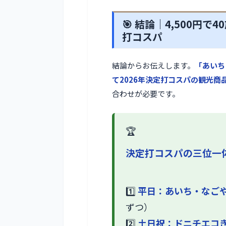
🎯 結論｜4,500円
打コスパ
結論からお伝えします。
「あいち
て2026年決定打コスパの観光商
合わせが必要です。
🏆
決定打コスパの三位一
1️⃣
平日：あいち・なご
ずつ）
2️⃣
土日祝：ドニチエコ