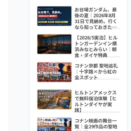
お台場ガンダム、最
後の夏｜2026年8月
31日で見納め。行く
なら知っておきたい
変身時間・混雑・泊
【2026/5実泊】ヒル
まり方
トンガーデンイン横
浜みなとみらい｜朝
食・ダイヤ特典
コナン京都 聖地巡礼
｜十字路×から紅の
全スポット
ヒルトンアメックス
で無料宿泊体験【ヒ
ルトンダイヤが実
践】
コナン映画の舞台一
覧｜全29作品の聖地