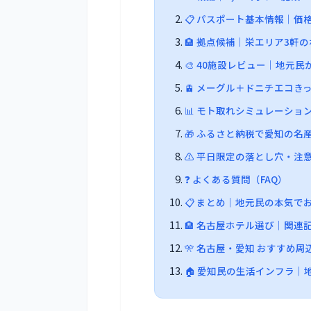
📋 パスポート基本情報｜
🏨 拠点候補｜栄エリア3軒
🎨 40施設レビュー｜地元
🚊 メーグル＋ドニチエコ
📊 モト取れシミュレーショ
🎁 ふるさと納税で愛知の名
⚠️ 平日限定の落とし穴・注
❓ よくある質問（FAQ）
📋 まとめ｜地元民の本気で
🏨 名古屋ホテル選び｜関連
🎌 名古屋・愛知 おすすめ周
🏠 愛知民の生活インフラ｜