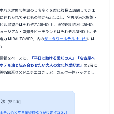
本パス対象40施設のうち多くを既に複数回訪問してきま
に連れられて子どもの頃から5回以上、名古屋港水族館・
ビル展望台はそれぞれ10回以上、博物館明治村は5回以
ュージアム・南知多ビーチランドはそれぞれ3回以上。そ
MIRAI TOWER」内の
ザ・タワーホテル ナゴヤ
には
た。
情報をベースに、
「平日に動ける愛知の人」「名古屋へ
ホテル泊と組み合わせたい大人の文化旅愛好家」
の3層に
美術館巡り×ドニチエコきっぷ」の三位一体ハックとし
目次
施設・ホテル泊×平日美術館巡りが決定打コスパ