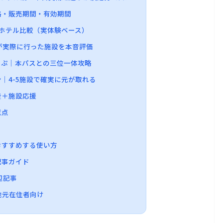
価格・販売期間・有効期間
のホテル比較（実体験ベース）
民が実際に行った施設を本音評価
きっぷ｜本パスとの三位一体攻略
ン｜4-5施設で確実に元が取れる
産＋施設応援
意点
おすすめする使い方
記事ガイド
辺記事
地元在住者向け