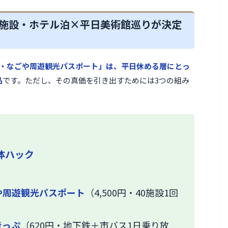
で40施設・ホテル泊×平日美術館巡りが決定
・なごや周遊観光パスポート」は、平日休める層にとっ
品
です。ただし、その真価を引き出すためには3つの組み
体ハック
や周遊観光パスポート
（4,500円・40施設1回
きっぷ
（620円・地下鉄＋市バス1日乗り放